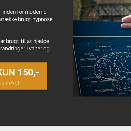
er inden for moderne
 årrække brugt hypnose
ar brugt til at hjælpe
orandringer i vaner og
KUN 150,-
edsbrevet