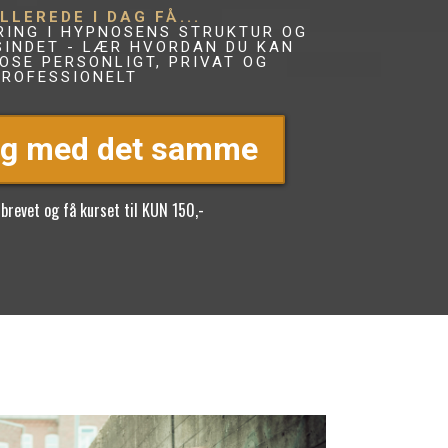
LLEREDE I DAG FÅ...
RING I HYPNOSENS STRUKTUR OG
SINDET - LÆR HVORDAN DU KAN
OSE PERSONLIGT, PRIVAT OG
PROFESSIONELT
ng med det samme
et og få kurset til KUN 150,-