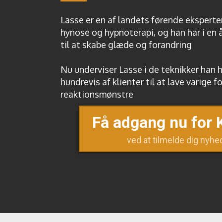
Lasse er en af landets førende ekspert
hynose og hypnoterapi, og han har i en
til at skabe glæde og forandring
Nu underviser Lasse i de teknikker han h
hundrevis af klienter til at lave varige f
reaktionsmønstre
Få adgang nu for 
ved at tilmelde dig nyh