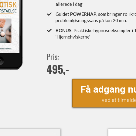
allerede i dag
​Guidet
POWERNAP
, som bringer ro i k
problemløsningssans på kun 20 min.
BONUS:
Praktiske hypnoseeksempler i 
'Hjernehviskerne'
Pris:
495,-
Få adgang n
ved at tilmeld