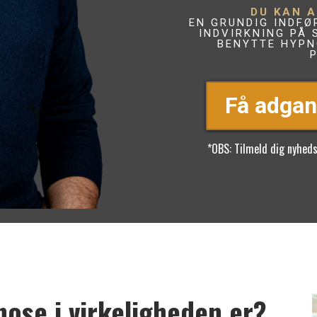
DU KAN A
EN GRUNDIG INDFØ
INDVIRKNING PÅ 
BENYTTE HYPN
Få adga
*OBS: Tilmeld dig nyhedsbrev
nose i virkeligheden er?