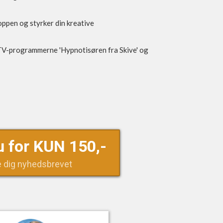
roppen og styrker din kreative
TV-programmerne 'Hypnotisøren fra Skive' og
u for KUN 150,-
e dig nyhedsbrevet