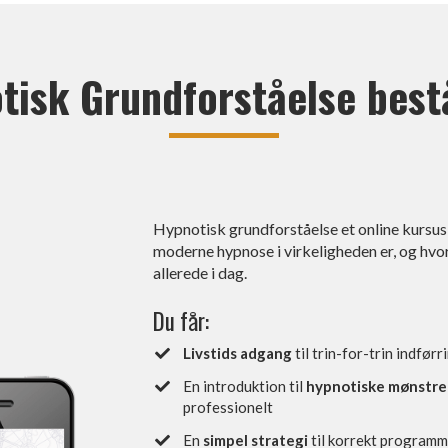
isk Grundforståelse bestå
Hypnotisk grundforståelse et online kursus, 
moderne hypnose i virkeligheden er, og hvo
allerede i dag.
Du får:
Livstids adgang
til trin-for-trin indfør
En introduktion til
hypnotiske mønstr
professionelt
En
simpel strategi
til korrekt program