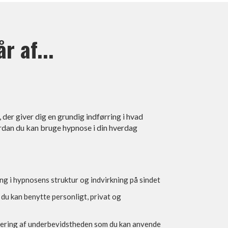
r af...
der giver dig en grundig indførring i hvad
rdan du kan bruge hypnose i din hverdag
ring i hypnosens struktur og indvirkning på sindet
e
du kan benytte personligt, privat og
mering af underbevidstheden som du kan anvende